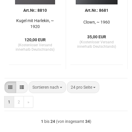
Art.Nr.: 8810
Art.Nr.: 8681
Kugel mit Harlekin, ~
Clown, ~ 1960
1920
35,00 EUR
120,00 EUR
(Kostenloser Versand
(Kostenloser Versand
innerhalb Deutschlands)
innerhalb Deutschlands)
Sortieren nach
pro Seite
Sortieren nach
24 pro Seite
1
2
»
1
bis
24
(von insgesamt
34
)