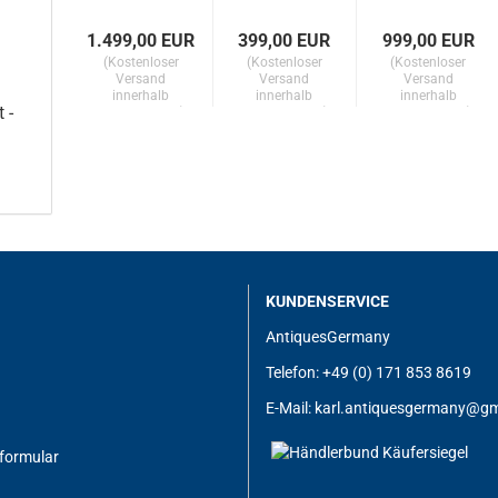
Gino
Vase /
Nuova
Mazze
Glasva
/ World
1.499,00 EUR
399,00 EUR
999,00 EUR
ga, ca.
se um
Fair
(Kostenloser
(Kostenloser
(Kostenloser
1960
1930
Brusse
Versand
Versand
Versand
innerhalb
innerhalb
innerhalb
ls...
 -
Deutschlands)
Deutschlands)
Deutschlands)
KUNDENSERVICE
AntiquesGermany
Telefon: +49 (0) 171 853 8619
E-Mail:
karl.antiquesgermany@gm
formular