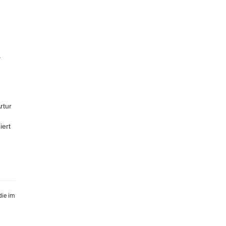
.
rtur
iert
die im