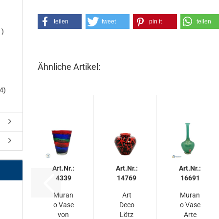
teilen
tweet
pin it
teilen
1)
Ähnliche Artikel:
4)
Art.Nr.:
Art.Nr.:
Art.Nr.:
4339
14769
16691
Muran
Art
Muran
o Vase
Deco
o Vase
von
Lötz
Arte