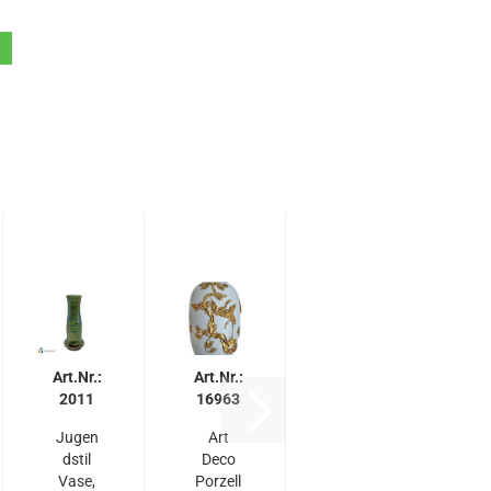
Art.Nr.:
Art.Nr.:
2011
16963
Jugen
Art
dstil
Deco
Vase,
Porzell