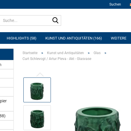
Suchen
Suche...
HIGHLIGHTS (58)
KUNST UND ANTIQUITÄTEN (166)
WEITERE
»
»
»
Startseite
Kunst und Antiquitäten
Glas
Curt Schlevogt / Artur Pleva - Akt - Glasvase
n
pier
88)