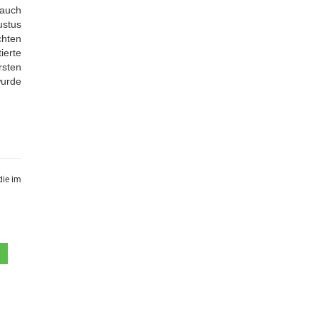
 auch
ustus
chten
ierte
rsten
wurde
die im