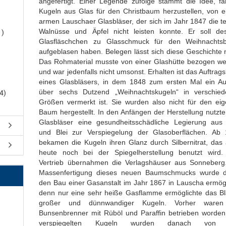
angefertigt. Einer Legende zufolge stammt die Idee, fa
Kugeln aus Glas für den Christbaum herzustellen, von 
armen Lauschaer Glasbläser, der sich im Jahr 1847 die t
Walnüsse und Äpfel nicht leisten konnte. Er soll de
1)
Glasfläschchen zu Glasschmuck für den Weihnachts
aufgeblasen haben. Belegen lässt sich diese Geschichte n
Das Rohmaterial musste von einer Glashütte bezogen w
und war jedenfalls nicht umsonst. Erhalten ist das Auftrag
eines Glasbläsers, in dem 1848 zum ersten Mal ein Au
über sechs Dutzend „Weihnachtskugeln“ in verschie
4)
Größen vermerkt ist. Sie wurden also nicht für den ei
Baum hergestellt. In den Anfängen der Herstellung nutzte
Glasbläser eine gesundheitsschädliche Legierung aus
und Blei zur Verspiegelung der Glasoberflächen. Ab
bekamen die Kugeln ihren Glanz durch Silbernitrat, das
heute noch bei der Spiegelherstellung benutzt wird
Vertrieb übernahmen die Verlagshäuser aus Sonneberg
Massenfertigung dieses neuen Baumschmucks wurde 
den Bau einer Gasanstalt im Jahr 1867 in Lauscha ermögl
denn nur eine sehr heiße Gasflamme ermöglichte das B
großer und dünnwandiger Kugeln. Vorher waren
Bunsenbrenner mit Rüböl und Paraffin betrieben worden
verspiegelten Kugeln wurden danach von