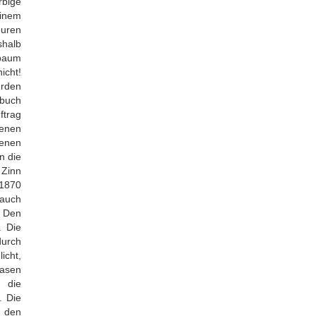
rbige
einem
euren
shalb
baum
icht!
erden
sbuch
ftrag
denen
genen
n die
 Zinn
 1870
 auch
. Den
. Die
durch
icht,
lasen
 die
. Die
 den