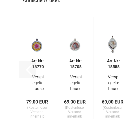
Ähnliche Artikel:
Art.Nr.:
Art.Nr.:
Art.Nr.:
18770
18708
18558
Verspi
Verspi
Verspi
egelte
egelte
egelte
Lausc
Lausc
Lausc
ha
ha
ha
Kugel /
Kugel /
Kugel /
79,00 EUR
69,00 EUR
69,00 EUR
Reflexk
Reflexk
Reflexk
(Kostenloser
(Kostenloser
(Kostenloser
ugel...
ugel...
ugel...
Versand
Versand
Versand
innerhalb
innerhalb
innerhalb
Deutschlands)
Deutschlands)
Deutschlands)