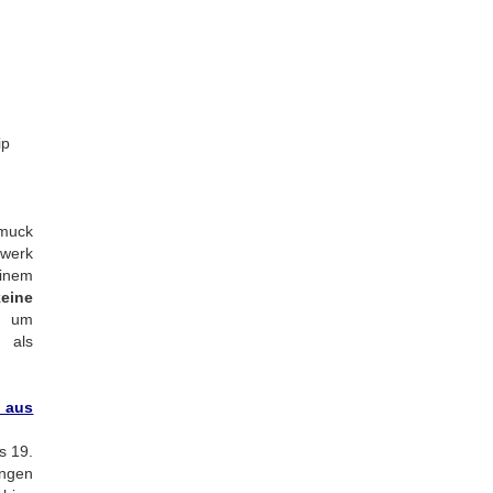
ip
hmuck
dwerk
inem
eine
t um
 als
 aus
s 19.
ingen