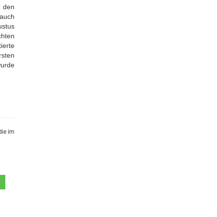
 den
 auch
ustus
chten
ierte
rsten
wurde
die im