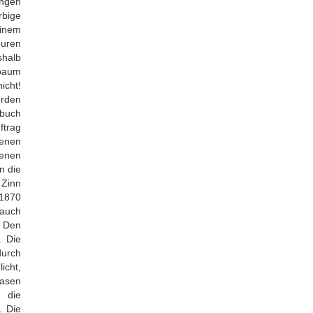
ingen
rbige
einem
euren
shalb
baum
icht!
erden
sbuch
ftrag
denen
genen
n die
 Zinn
 1870
 auch
. Den
. Die
durch
icht,
lasen
 die
. Die