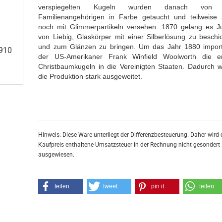
verspiegelten Kugeln wurden danach von
Familienangehörigen in Farbe getaucht und teilweise
noch mit Glimmerpartikeln versehen. 1870 gelang es J
von Liebig, Glaskörper mit einer Silberlösung zu beschi
und zum Glänzen zu bringen. Um das Jahr 1880 import
1910
der US-Amerikaner Frank Winfield Woolworth die e
Christbaumkugeln in die Vereinigten Staaten. Dadurch 
die Produktion stark ausgeweitet.
Hinweis: Diese Ware unterliegt der Differenzbesteuerung. Daher wird 
Kaufpreis enthaltene Umsatzsteuer in der Rechnung nicht gesondert
ausgewiesen.
teilen
tweet
pin it
teilen