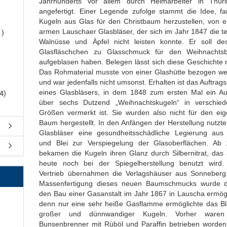
Jahrhunderts vor allem durch Heimarbeiter in Thür
angefertigt. Einer Legende zufolge stammt die Idee, fa
Kugeln aus Glas für den Christbaum herzustellen, von 
armen Lauschaer Glasbläser, der sich im Jahr 1847 die t
1)
Walnüsse und Äpfel nicht leisten konnte. Er soll de
Glasfläschchen zu Glasschmuck für den Weihnachts
aufgeblasen haben. Belegen lässt sich diese Geschichte n
Das Rohmaterial musste von einer Glashütte bezogen w
und war jedenfalls nicht umsonst. Erhalten ist das Auftrag
eines Glasbläsers, in dem 1848 zum ersten Mal ein Au
4)
über sechs Dutzend „Weihnachtskugeln“ in verschie
Größen vermerkt ist. Sie wurden also nicht für den ei
Baum hergestellt. In den Anfängen der Herstellung nutzte
Glasbläser eine gesundheitsschädliche Legierung aus
und Blei zur Verspiegelung der Glasoberflächen. Ab
bekamen die Kugeln ihren Glanz durch Silbernitrat, das
heute noch bei der Spiegelherstellung benutzt wird
Vertrieb übernahmen die Verlagshäuser aus Sonneberg
Massenfertigung dieses neuen Baumschmucks wurde 
den Bau einer Gasanstalt im Jahr 1867 in Lauscha ermögl
denn nur eine sehr heiße Gasflamme ermöglichte das B
großer und dünnwandiger Kugeln. Vorher waren
Bunsenbrenner mit Rüböl und Paraffin betrieben worden