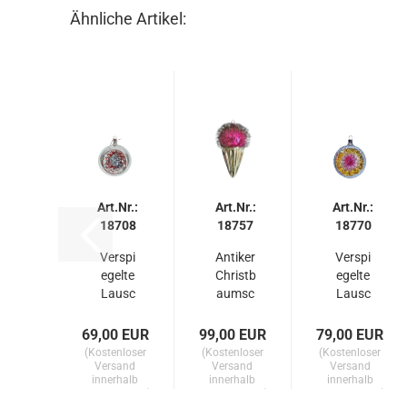
Ähnliche Artikel:
Art.Nr.:
Art.Nr.:
Art.Nr.:
18708
18757
18770
Verspi
Antiker
Verspi
egelte
Christb
egelte
Lausc
aumsc
Lausc
ha
hmuck,
ha
Kugel /
Kugel
Kugel /
69,00 EUR
99,00 EUR
79,00 EUR
Reflexk
mit
Reflexk
(Kostenloser
(Kostenloser
(Kostenloser
ugel...
leonisc
ugel...
Versand
Versand
Versand
innerhalb
innerhalb
innerhalb
hen...
Deutschlands)
Deutschlands)
Deutschlands)