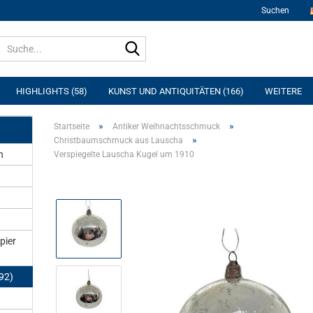
Suchen
Suche...
HIGHLIGHTS (58)
KUNST UND ANTIQUITÄTEN (166)
WEITERE
»
»
Startseite
Antiker Weihnachtsschmuck
»
Christbaumschmuck aus Lauscha
n
Verspiegelte Lauscha Kugel um 1910
pier
92)