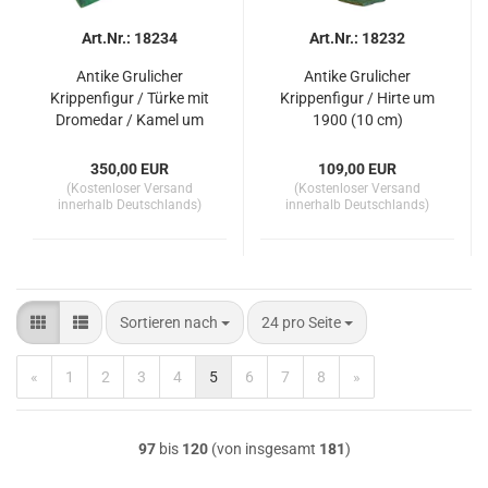
Art.Nr.: 18234
Art.Nr.: 18232
Antike Grulicher
Antike Grulicher
Krippenfigur / Türke mit
Krippenfigur / Hirte um
Dromedar / Kamel um
1900 (10 cm)
1900 (10 cm)
350,00 EUR
109,00 EUR
(Kostenloser Versand
(Kostenloser Versand
innerhalb Deutschlands)
innerhalb Deutschlands)
Sortieren nach
pro Seite
Sortieren nach
24 pro Seite
«
1
2
3
4
5
6
7
8
»
97
bis
120
(von insgesamt
181
)