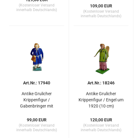
(Kostenloser Versand
109,00 EUR
innerhalb Deutschlands)
(Kostenloser Versand
innerhalb Deutschlands)
Art.Nr.: 17940
Art.Nr.: 18246
Antike Grulicher
Antike Grulicher
Krippenfigur /
Krippenfigur / Engel um
Gabenbringer mit
1920 (10 cm)
Tasche um 1900 (10
cm)
99,00 EUR
120,00 EUR
(Kostenloser Versand
(Kostenloser Versand
innerhalb Deutschlands)
innerhalb Deutschlands)